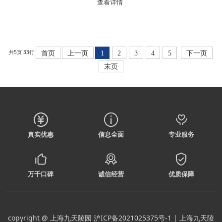
查看详情
共5页 33行
首页
上一页
1
2
3
4
5
下一页
末页
真实优惠
信息全面
专业服务
万千口碑
诚信经营
优质保障
copyright @ 上海九天陵园
沪ICP备2021025375号-1
| 上海九天陵