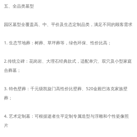
五、全品类墓型
园区墓型全覆盖高、中、平价及生态定制品类，满足不同的顾客需求
1. 生态节地葬：树葬、草坪葬等，绿色环保、性价比高；
2.传统立碑：花岗岩、大理石经典款式，适配单穴、双穴及小型家庭
合葬墓；
3. 特色壁葬：千元级凯旋门高性价比壁葬、520金殿巴洛克家族壁
葬；
4. 艺术定制墓：可根据逝者生平定制专属造型与浮雕和个性瓷像照
片