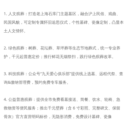
1. 人文殡葬：打造老上海石库门主题墓区，融合沪上民俗、戏曲、
民国风貌，可定制专属怀旧追思仪式，个性墓碑、瓷像定制，凸显本
土人文情怀。
2. 绿色殡葬：树葬、花坛葬、草坪葬等生态节地葬式，统一专业养
护，千元起普惠定价；推行鲜花无烟祭扫，践行绿色殡葬改革。
3. 科技殡葬：公众号“九天爱心俱乐部”提供线上选墓、远程代祭、查
询&缴纳管理费，预约免费专车服务。
4. 公益普惠殡葬：提供全市免费看墓接送、简餐、饮水、轮椅、急
救物资等便民服务；推出千元壁葬（含 6 寸彩照、完整碑文、保留
骨灰）官方直营明码标价，无隐形消费，免费设计墓碑、瓷像