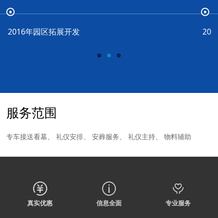
2016年园区拓展开发
20
服务范围
专车接送看墓、 礼仪安排、 安葬服务、 礼仪主持、 物料辅助
真实优惠
信息全面
专业服务