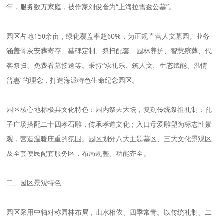
年，服务数万家庭，被作家刘俊誉为“上海拉雪兹公墓”。
园区占地150余亩，绿化覆盖率超60%，为正规直营人文墓园。业务
涵盖骨灰安葬寄存、墓碑定制、祭扫配套、园林养护、智慧殡葬、代
客祭扫、免费看墓接送等。秉持“承礼乐、筑人文、生态赋能、温情
普惠”的理念，打造海派特色生命纪念园区。
园区核心地标极具文化特色：园内祭天大坛，复刻传统祭祖礼制；孔
子广场搭配二十四孝石雕，传承孝道文化；入口母爱雕塑为标志性景
观，营造温暖庄重的氛围。园区划分八大主题墓区、三大文化景观区
及全套便民配套服务区，布局规整、功能齐全。
二、园区景观特色
园区采用中轴对称园林布局，山水相依、四季常青。以传统礼制、二