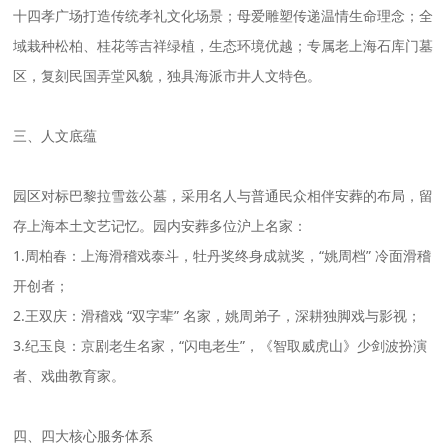
十四孝广场打造传统孝礼文化场景；母爱雕塑传递温情生命理念；全
域栽种松柏、桂花等吉祥绿植，生态环境优越；专属老上海石库门墓
区，复刻民国弄堂风貌，独具海派市井人文特色。
三、人文底蕴
园区对标巴黎拉雪兹公墓，采用名人与普通民众相伴安葬的布局，留
存上海本土文艺记忆。园内安葬多位沪上名家：
1.周柏春：上海滑稽戏泰斗，牡丹奖终身成就奖，“姚周档” 冷面滑稽
开创者；
2.王双庆：滑稽戏 “双字辈” 名家，姚周弟子，深耕独脚戏与影视；
3.纪玉良：京剧老生名家，“闪电老生”，《智取威虎山》少剑波扮演
者、戏曲教育家。
四、四大核心服务体系