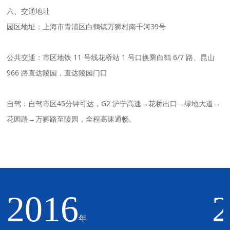
六、交通地址
园区地址：上海市青浦区白鹤镇万狮村南千河39号
公共交通：市区地铁 11 号线花桥站 1 号口换乘白鹤 6/7 路、昆山
966 路直达陵园，直达陵园门口
自驾：自驾市区45分钟可达，G2 沪宁高速→花桥出口→绿地大道→
花园路→万狮路至陵园，全程高速通畅。
2016
年