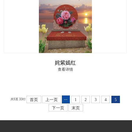
姹紫嫣红
查看详情
···
共5页 33行
首页
上一页
1
2
3
4
5
下一页
末页