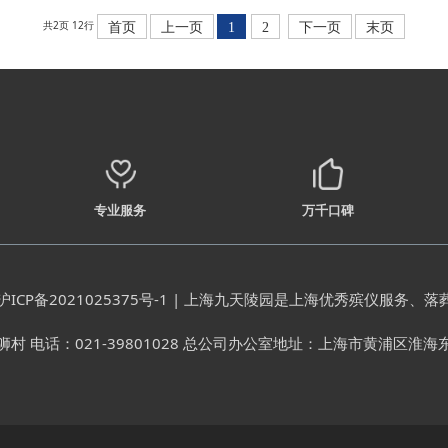
共2页 12行
首页
上一页
1
2
下一页
末页
专业服务
万千口碑
沪ICP备2021025375号-1
| 上海九天陵园是上海优秀殡仪服务、落
话：021-39801028 总公司办公室地址：上海市黄浦区淮海东路99