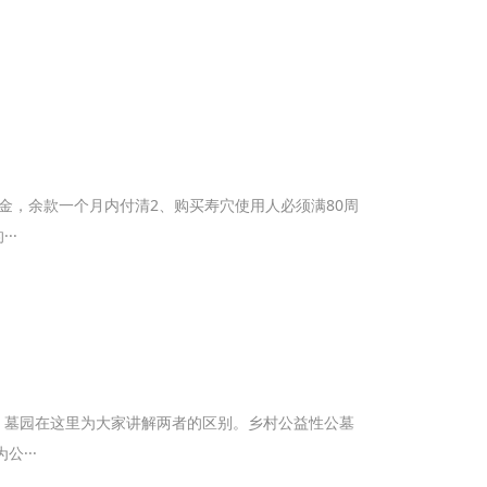
金，余款一个月内付清2、购买寿穴使用人必须满80周
··
，墓园在这里为大家讲解两者的区别。乡村公益性公墓
···