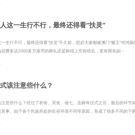
+
人这一生行不行，最终还得看“扶灵”
一生行不行，最终还得看“扶灵”不久前，想必大家都被澳门“赌王”何鸿燊
花费多达2000多万港币的葬礼还是称得上空前绝后，更有两名副···
+
式该注意些什么？
该注意些什么？经过了初丧、哭丧、做七、送葬等仪式之后，最后的环节
重其事。由于各个民族所处的生存环境不同等原因，形成了很多不同的下葬风
+