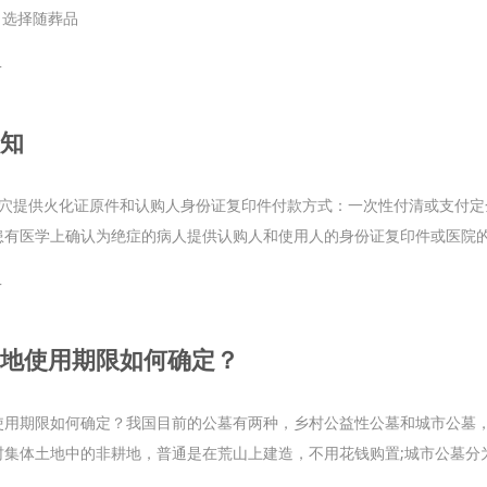
，选择随葬品
+
知
亡穴提供火化证原件和认购人身份证复印件付款方式：一次性付清或支付定
患有医学上确认为绝症的病人提供认购人和使用人的身份证复印件或医院的·
+
地使用期限如何确定？
使用期限如何确定？我国目前的公墓有两种，乡村公益性公墓和城市公墓
集体土地中的非耕地，普通是在荒山上建造，不用花钱购置;城市公墓分为公